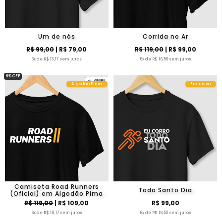
Um de nós
Corrida no Ar
R$ 99,00
| R$ 79,00
R$ 119,00
| R$ 99,00
6x de R$ 13,17 sem juros
6x de R$ 16,50 sem juros
8% OFF
Algodão Pima
Exclusivo
Camiseta Road Runners
Todo Santo Dia
(Oficial) em Algodão Pima
R$ 119,00
| R$ 109,00
R$ 99,00
6x de R$ 18,17 sem juros
6x de R$ 16,50 sem juros