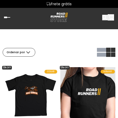
Frete grátis
Ordenar por
12% OFF
12% OFF
COLAB
Infantil