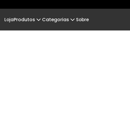
Produtos
Categorias
Loja
Sobre
Camiseta
Colabs
Camiseta Infantil
Todo S
Camiseta Oversized
Brasil Gigante